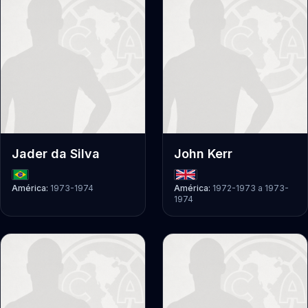
Jader da Silva
John Kerr
América:
1973-1974
América:
1972-1973
a
1973-
1974