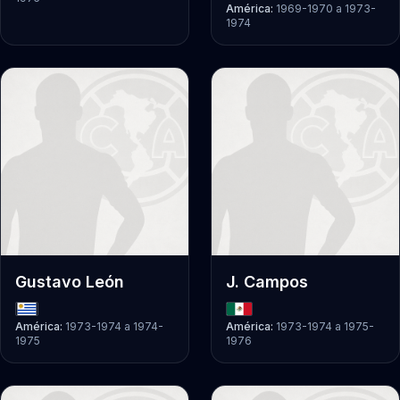
América:
1969-1970
a
1973-
1974
Gustavo León
J. Campos
América:
1973-1974
a
1974-
América:
1973-1974
a
1975-
1975
1976