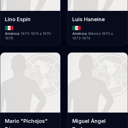
Lino Espín
Luis Haneine
América:
1973-1974
a
1975-
América:
México 1970
a
1976
1973-1974
Mario "Pichojos"
Miguel Ángel