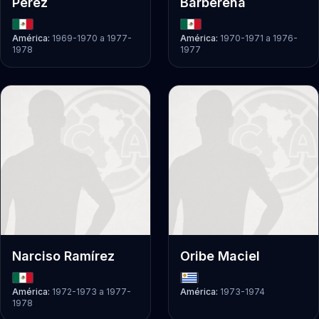
Pérez
Barberena
América:
1969-1970
a
1977-
América:
1970-1971
a
1976-
1978
1977
Narciso Ramírez
Oribe Maciel
América:
1972-1973
a
1977-
América:
1973-1974
1978