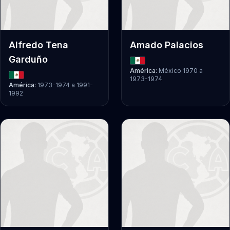
Alfredo Tena
Amado Palacios
Garduño
América:
México 1970
a
1973-1974
América:
1973-1974
a
1991-
1992