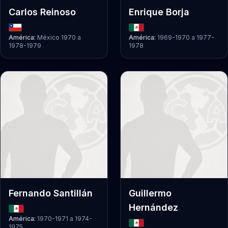
Carlos Reinoso
Enrique Borja
América:
México 1970
a
América:
1969-1970
a
1977-
1978-1979
1978
Fernando Santillán
Guillermo
Hernández
América:
1970-1971
a
1974-
1975