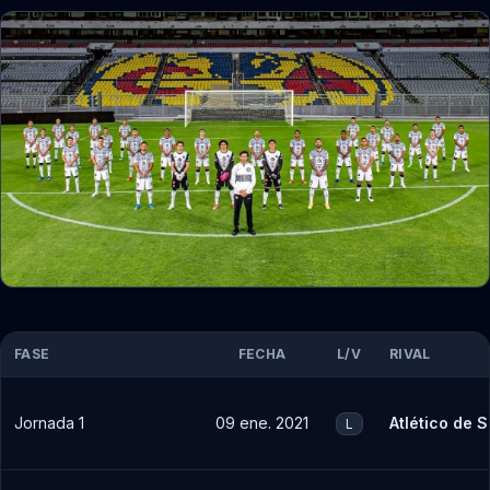
También conocido como Guardianes 2021
FASE
FECHA
L/V
RIVAL
Jornada 1
09 ene. 2021
Atlético de S
L