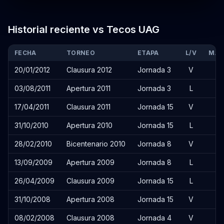
Historial reciente vs Tecos UAG
FECHA
TORNEO
ETAPA
L/V
MAR
20/01/2012
Clausura 2012
Jornada 3
V
03/08/2011
Apertura 2011
Jornada 3
L
1
17/04/2011
Clausura 2011
Jornada 15
V
3
31/10/2010
Apertura 2010
Jornada 15
L
4
28/02/2010
Bicentenario 2010
Jornada 8
V
2
13/09/2009
Apertura 2009
Jornada 8
L
5
26/04/2009
Clausura 2009
Jornada 15
L
1
31/10/2008
Apertura 2008
Jornada 15
V
3
08/02/2008
Clausura 2008
Jornada 4
V
2