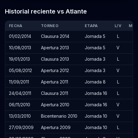
Historial reciente vs Atlante
FECHA
TORNEO
ETAPA
L/V
MAR
01/02/2014
Clausura 2014
Jornada 5
L
10/08/2013
Apertura 2013
Jornada 5
V
4
19/01/2013
Clausura 2013
Jornada 3
L
4
05/08/2012
Apertura 2012
Jornada 3
V
2
11/09/2011
Apertura 2011
Jornada 8
L
24/04/2011
Clausura 2011
Jornada 16
L
06/11/2010
Apertura 2010
Jornada 16
V
13/03/2010
Bicentenario 2010
Jornada 10
V
2
27/09/2009
Apertura 2009
Jornada 10
L