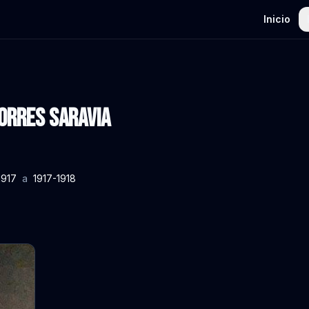
Inicio
Torres Saravia
1917
a
1917-1918