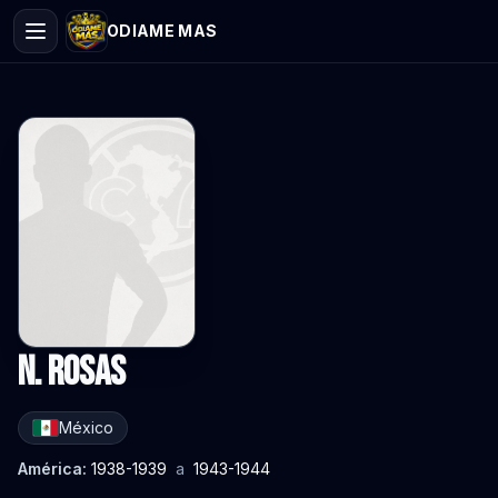
ODIAME MAS
N. Rosas
México
América:
1938-1939
a
1943-1944